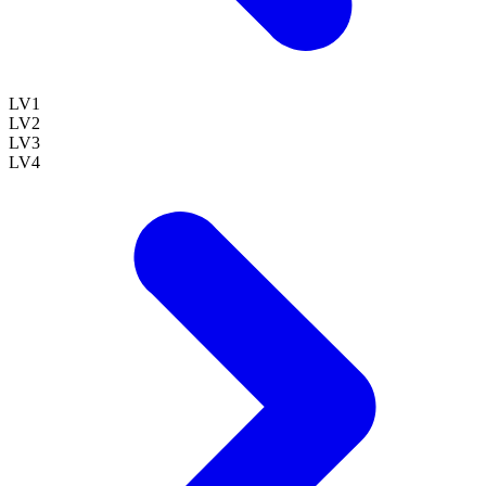
LV
1
LV
2
LV
3
LV
4