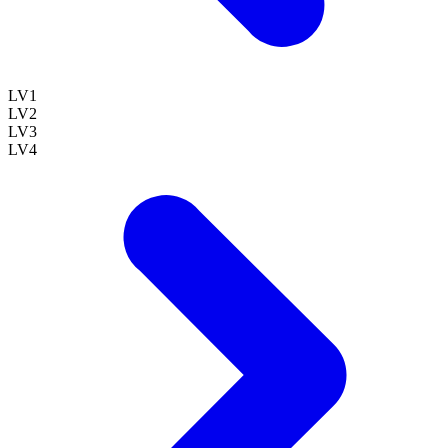
LV
1
LV
2
LV
3
LV
4