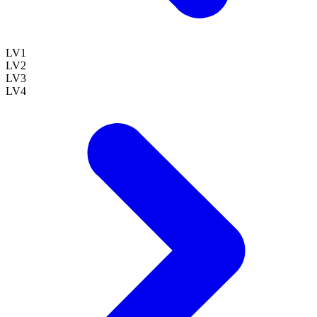
LV
1
LV
2
LV
3
LV
4