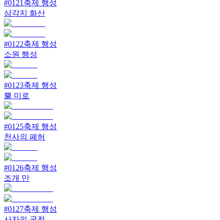
#
0121
축제 행성
삼각지 화산
#
0122
축제 행성
소원 행성
#
0123
축제 행성
뿔 미로
#
0125
축제 행성
천사의 폐허
#
0126
축제 행성
조개 만
#
0127
축제 행성
사자의 궁전