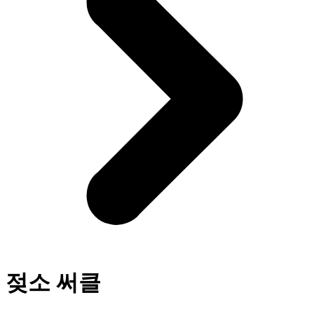
젖소 써클