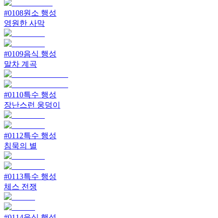
#
0108
원소 행성
영원한 사막
#
0109
음식 행성
말차 계곡
#
0110
특수 행성
장난스런 웅덩이
#
0112
특수 행성
침묵의 별
#
0113
특수 행성
체스 전쟁
#
0114
음식 행성