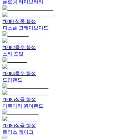
플로팅 라이브러리
#
0081
식물 행성
피스풀 그레이브야드
#
0082
특수 행성
스타 포탈
#
0084
특수 행성
드림랜드
#
0085
식물 행성
아쿠아틱 원더랜드
#
0086
식물 행성
로터스 레이크