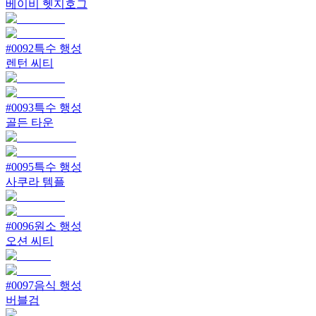
베이비 헷지호그
#
0092
특수 행성
렌턴 씨티
#
0093
특수 행성
골든 타운
#
0095
특수 행성
사쿠라 템플
#
0096
원소 행성
오션 씨티
#
0097
음식 행성
버블검