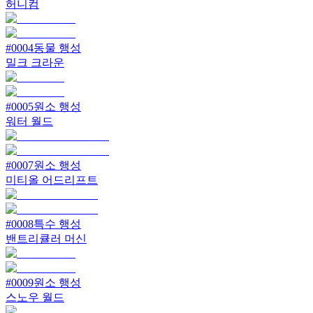
허니컴
#
0004
동물 행성
밀크 크라운
#
0005
원소 행성
워터 월드
#
0007
원소 행성
미티올 어드리프트
#
0008
특수 행성
밴트리큘러 머신
#
0009
원소 행성
스노우 월드