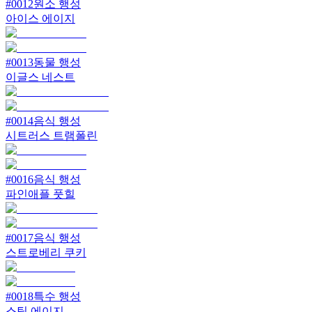
#
0012
원소 행성
아이스 에이지
#
0013
동물 행성
이글스 네스트
#
0014
음식 행성
시트러스 트램폴린
#
0016
음식 행성
파인애플 풋힐
#
0017
음식 행성
스트로베리 쿠키
#
0018
특수 행성
스팀 에이지