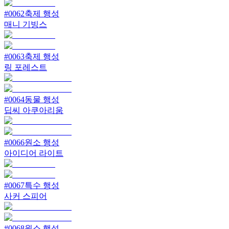
#
0062
축제 행성
매니 기빙스
#
0063
축제 행성
링 포레스트
#
0064
동물 행성
딥씨 아쿠아리움
#
0066
원소 행성
아이디어 라이트
#
0067
특수 행성
사커 스피어
#
0068
원소 행성