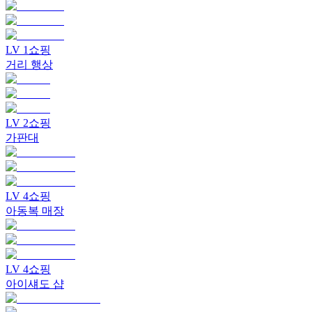
LV
1
쇼핑
거리 행상
LV
2
쇼핑
가판대
LV
4
쇼핑
아동복 매장
LV
4
쇼핑
아이섀도 샵