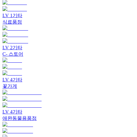
LV
1
기타
식료품점
LV
2
기타
C- 스토어
LV
4
기타
꽃가게
LV
4
기타
애완동물용품점