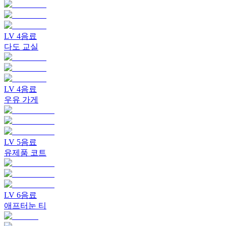
LV
4
음료
다도 교실
LV
4
음료
우유 가게
LV
5
음료
유제품 코트
LV
6
음료
애프터눈 티