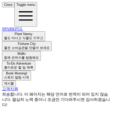
Close
Toggle menu
SPARKFUL
Plant Nanny
물도 마시고 식물도 키우고
Fortune City
좋은 소비습관을 만들어 보세요
Walkr
함께 은하수를 탐험해요
To-Do Adventure
흥미로운 할 일 목록
Book Morning!
스토리 알람 시계
게시물
고객지원
죄송합니다. 이 페이지는 해당 언어로 번역이 되어 있지 않습
니다. 열심히 노력 중이니 조금만 기다려주시면 감사하겠습니
다!