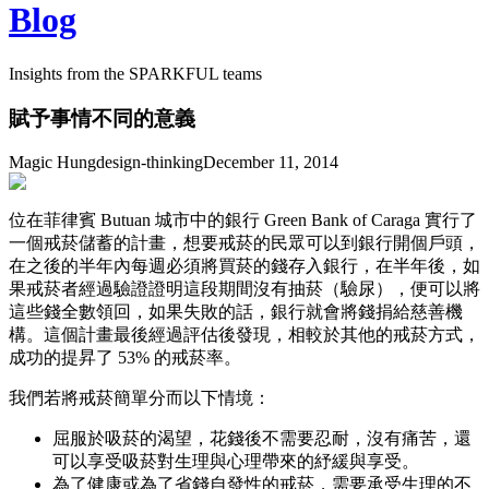
Blog
Insights from the SPARKFUL teams
賦予事情不同的意義
Magic Hung
design-thinking
December 11, 2014
位在菲律賓 Butuan 城市中的銀行 Green Bank of Caraga 實行了
一個戒菸儲蓄的計畫，想要戒菸的民眾可以到銀行開個戶頭，
在之後的半年內每週必須將買菸的錢存入銀行，在半年後，如
果戒菸者經過驗證證明這段期間沒有抽菸（驗尿），便可以將
這些錢全數領回，如果失敗的話，銀行就會將錢捐給慈善機
構。這個計畫最後經過評估後發現，相較於其他的戒菸方式，
成功的提昇了 53% 的戒菸率。
我們若將戒菸簡單分而以下情境：
屈服於吸菸的渴望，花錢後不需要忍耐，沒有痛苦，還
可以享受吸菸對生理與心理帶來的紓緩與享受。
為了健康或為了省錢自發性的戒菸，需要承受生理的不