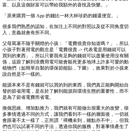
富、以及這個財富可以帶給我額外的喜悅及快樂。」
「原來購買一個 App 的錢比一杯大杯珍奶的錢還便宜。」
很多我們熟悉的認知，在加注上不同的對照以及從不同角度切
入，意義就會有所不同。
父母罵著不隨手關燈的小孩：「電費很貴你知道嗎？」，所以
小孩子對著用電的觀念是「電費很貴 -> 代表電是用錢就可以
買到的東西」，所以只要我有足夠的錢就可以盡量使用沒有關
係，這跟了解到浪費用電可能會殺死更多地球上許多可愛的動
植物們（如簡單自製的環保節能貼，下圖），效果對於小孩來
說自然是不一樣的。
能源本來不是有錢就可以買的到的東西，我們真正能夠開始自
發的節省用電，是在於了解到能源與環境生態的重要性，而不
是為了節省電費而省電。
換個思維、增加點推力，我們就有可能做出很重大的改變，很
多事情透過不同的方式，讓我們看到不一樣的層面後，一切就
會跟著不太一樣了，正所謂「禪機未到，雖點亦不中」，但我
們也可以試著不同的手法，透過你我的服務，對著事情產生了