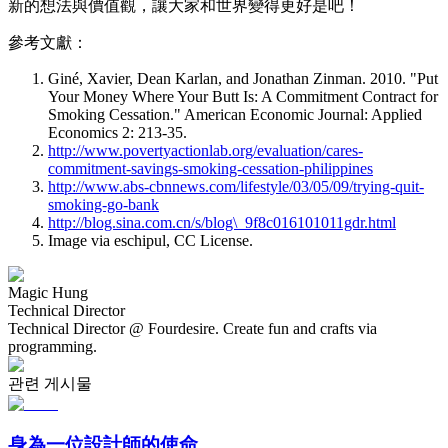
新的想法與價值觀，讓大家和世界變得更好是吧！
參考文獻：
Giné, Xavier, Dean Karlan, and Jonathan Zinman. 2010. "Put
Your Money Where Your Butt Is: A Commitment Contract for
Smoking Cessation." American Economic Journal: Applied
Economics 2: 213-35.
http://www.povertyactionlab.org/evaluation/cares-
commitment-savings-smoking-cessation-philippines
http://www.abs-cbnnews.com/lifestyle/03/05/09/trying-quit-
smoking-go-bank
http://blog.sina.com.cn/s/blog\_9f8c016101011gdr.html
Image via eschipul, CC License.
Magic Hung
Technical Director
Technical Director @ Fourdesire. Create fun and crafts via
programming.
관련 게시물
身為一位設計師的使命