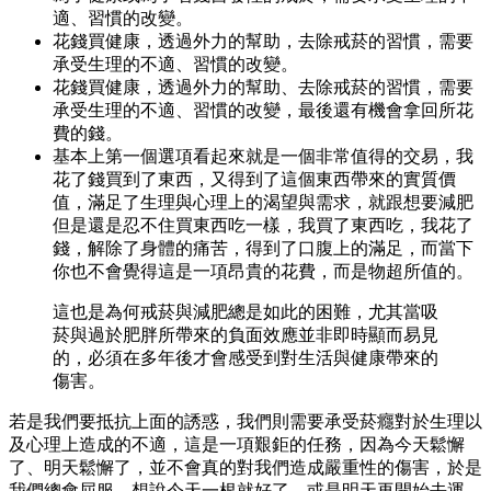
適、習慣的改變。
花錢買健康，透過外力的幫助，去除戒菸的習慣，需要
承受生理的不適、習慣的改變。
花錢買健康，透過外力的幫助、去除戒菸的習慣，需要
承受生理的不適、習慣的改變，最後還有機會拿回所花
費的錢。
基本上第一個選項看起來就是一個非常值得的交易，我
花了錢買到了東西，又得到了這個東西帶來的實質價
值，滿足了生理與心理上的渴望與需求，就跟想要減肥
但是還是忍不住買東西吃一樣，我買了東西吃，我花了
錢，解除了身體的痛苦，得到了口腹上的滿足，而當下
你也不會覺得這是一項昂貴的花費，而是物超所值的。
這也是為何戒菸與減肥總是如此的困難，尤其當吸
菸與過於肥胖所帶來的負面效應並非即時顯而易見
的，必須在多年後才會感受到對生活與健康帶來的
傷害。
若是我們要抵抗上面的誘惑，我們則需要承受菸癮對於生理以
及心理上造成的不適，這是一項艱鉅的任務，因為今天鬆懈
了、明天鬆懈了，並不會真的對我們造成嚴重性的傷害，於是
我們總會屈服，想說今天一根就好了，或是明天再開始去運