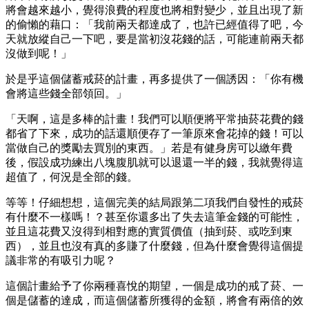
將會越來越小，覺得浪費的程度也將相對變少，並且出現了新
的偷懶的藉口：「我前兩天都達成了，也許已經值得了吧，今
天就放縱自己一下吧，要是當初沒花錢的話，可能連前兩天都
沒做到呢！」
於是乎這個儲蓄戒菸的計畫，再多提供了一個誘因：「你有機
會將這些錢全部領回。」
「天啊，這是多棒的計畫！我們可以順便將平常抽菸花費的錢
都省了下來，成功的話還順便存了一筆原來會花掉的錢！可以
當做自己的獎勵去買別的東西。」若是有健身房可以繳年費
後，假設成功練出八塊腹肌就可以退還一半的錢，我就覺得這
超值了，何況是全部的錢。
等等！仔細想想，這個完美的結局跟第二項我們自發性的戒菸
有什麼不一樣嗎！？甚至你還多出了失去這筆金錢的可能性，
並且這花費又沒得到相對應的實質價值（抽到菸、或吃到東
西），並且也沒有真的多賺了什麼錢，但為什麼會覺得這個提
議非常的有吸引力呢？
這個計畫給予了你兩種喜悅的期望，一個是成功的戒了菸、一
個是儲蓄的達成，而這個儲蓄所獲得的金額，將會有兩倍的效