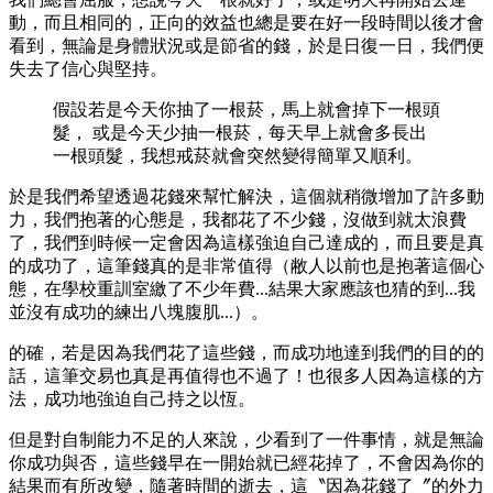
動，而且相同的，正向的效益也總是要在好一段時間以後才會
看到，無論是身體狀況或是節省的錢，於是日復一日，我們便
失去了信心與堅持。
假設若是今天你抽了一根菸，馬上就會掉下一根頭
髮， 或是今天少抽一根菸，每天早上就會多長出
一根頭髮，我想戒菸就會突然變得簡單又順利。
於是我們希望透過花錢來幫忙解決，這個就稍微增加了許多動
力，我們抱著的心態是，我都花了不少錢，沒做到就太浪費
了，我們到時候一定會因為這樣強迫自己達成的，而且要是真
的成功了，這筆錢真的是非常值得（敝人以前也是抱著這個心
態，在學校重訓室繳了不少年費...結果大家應該也猜的到...我
並沒有成功的練出八塊腹肌...）。
的確，若是因為我們花了這些錢，而成功地達到我們的目的的
話，這筆交易也真是再值得也不過了！也很多人因為這樣的方
法，成功地強迫自己持之以恆。
但是對自制能力不足的人來說，少看到了一件事情，就是無論
你成功與否，這些錢早在一開始就已經花掉了，不會因為你的
結果而有所改變，隨著時間的逝去，這〝因為花錢了〞的外力