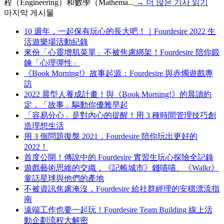
程（Engineering）和數學（Mathema...
→
더 많은 기사 읽기
마지막 게시물
10 週年，一起保有玩心的長大吧！｜Fourdesire 2022 生
活遊樂場活動紀錄
來份「心靈增肌菜單」不被焦慮綁架！Fourdesire 陪你鍛
鍊「心理彈性」
《Book Morning!》故事起源：Fourdesire 與赤燭遊戲專
訪
2022 晨型人養成計畫！與《Book Morning!》的晨讀約
定，「故事」驅動你優雅早起
「容易分心」是對內心的提醒！用 3 種時間管理技巧創
造理想生活
用 3 個問題復盤 2021，Fourdesire 陪你玩出更好的
2022！
首度公開！傳說中的 Fourdesire 實習生玩心探險全記錄
遊戲藝術思維的交織，《記帳城市》錢喵喵、《Walkr》
童話星球與他們的產地
不被資訊焦慮淹沒，Fourdesire 給社群經理的安穩漂流指
南
遠端工作也要一起玩！Fourdesire Team Building 線上活
動企劃流程大解密