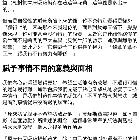
益（相對於本來吸菸就存在著這筆花費，這筆錢是多出來
的）。
但若是自發性的戒菸所省下來的錢，你不會特別覺得是額外
〝獲得〞的，因為那本來就是你的，而且對於每天省下一點點
錢來說，你可能甚至沒有特別的感覺，因為它是連續性緩慢的
發生而不是瞬間的巨大差異（見衛生紙的啟示：連續與離散的
影響）；除此之外，它還賦予了你選擇的權力：「錢拿的拿不
回來，跟我肯不肯努力有關係。」
賦予事情不同的意義與面相
我們內心都渴望變得更好，希望生活能有所改變，不過很可惜
的是知易行難，通常會讓我們充滿了決心又成功地改變了某些
事情時，是我們對這件事情的認知有了不同的觀念與想法，或
是看到事情從來沒看過的層面時。
「原來我父親並不希望我成為他。」莫瑞斯費雪說道，如同電
影《全面啟動》所闡述的概念，這種非常簡單的想法與觀感，
將大大地改變一個人之後的所作所為。
「原來每天吸菸損耗著的，除了自己的健康以外還有不少的財