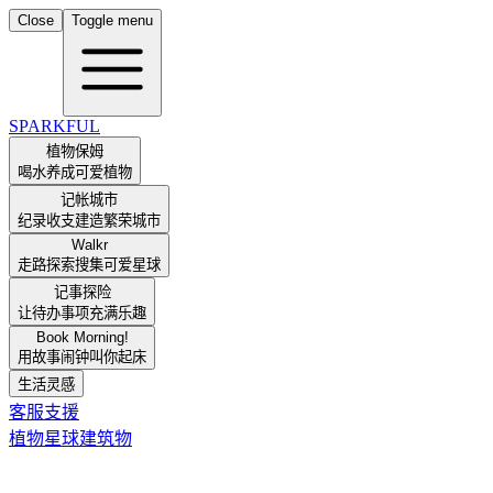
Close
Toggle menu
SPARKFUL
植物保姆
喝水养成可爱植物
记帐城市
纪录收支建造繁荣城市
Walkr
走路探索搜集可爱星球
记事探险
让待办事项充满乐趣
Book Morning!
用故事闹钟叫你起床
生活灵感
客服支援
植物
星球
建筑物