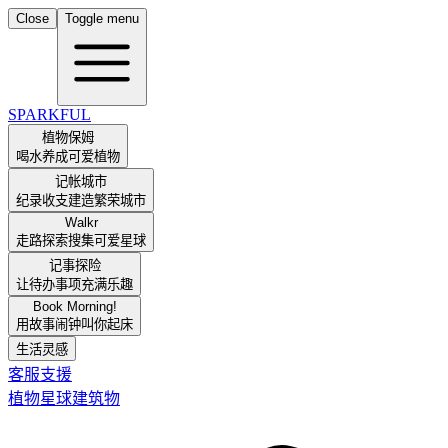
Close
Toggle menu
SPARKFUL
植物保姆
喝水养成可爱植物
记帐城市
纪录收支建造繁荣城市
Walkr
走路探索搜集可爱星球
记事探险
让待办事项充满乐趣
Book Morning!
用故事闹钟叫你起床
生活灵感
客服支援
植物
星球
建筑物