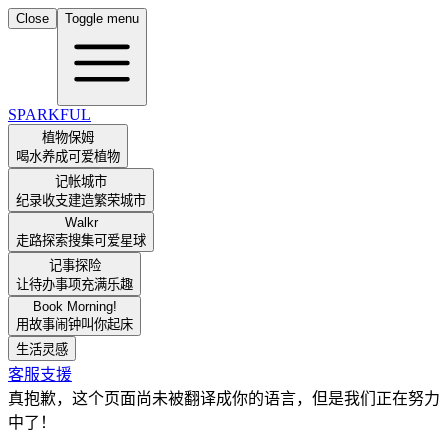
Close
Toggle menu
SPARKFUL
植物保姆
喝水养成可爱植物
记帐城市
纪录收支建造繁荣城市
Walkr
走路探索搜集可爱星球
记事探险
让待办事项充满乐趣
Book Morning!
用故事闹钟叫你起床
生活灵感
客服支援
真抱歉，这个页面尚未被翻译成你的语言，但是我们正在努力
中了！