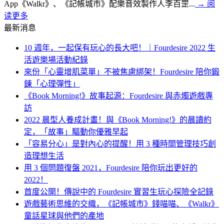
App《Walkr》、《記帳城市》配樂音效製作人李百罡...
→
阅
读更多
最新消息
10 週年，一起保有玩心的長大吧！｜Fourdesire 2022 生
活遊樂場活動紀錄
來份「心靈增肌菜單」不被焦慮綁架！Fourdesire 陪你鍛
鍊「心理彈性」
《Book Morning!》故事起源：Fourdesire 與赤燭遊戲專
訪
2022 晨型人養成計畫！與《Book Morning!》的晨讀約
定，「故事」驅動你優雅早起
「容易分心」是對內心的提醒！用 3 種時間管理技巧創
造理想生活
用 3 個問題復盤 2021，Fourdesire 陪你玩出更好的
2022！
首度公開！傳說中的 Fourdesire 實習生玩心探險全記錄
遊戲藝術思維的交織，《記帳城市》錢喵喵、《Walkr》
童話星球與他們的產地