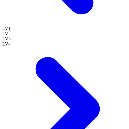
LV
1
LV
2
LV
3
LV
4