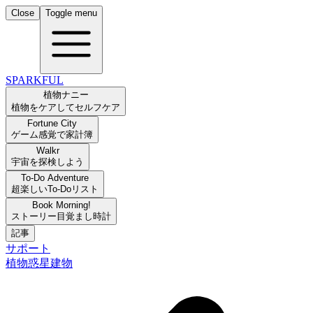
Close
Toggle menu
SPARKFUL
植物ナニー
植物をケアしてセルフケア
Fortune City
ゲーム感覚で家計簿
Walkr
宇宙を探検しよう
To-Do Adventure
超楽しいTo-Doリスト
Book Morning!
ストーリー目覚まし時計
記事
サポート
植物
惑星
建物