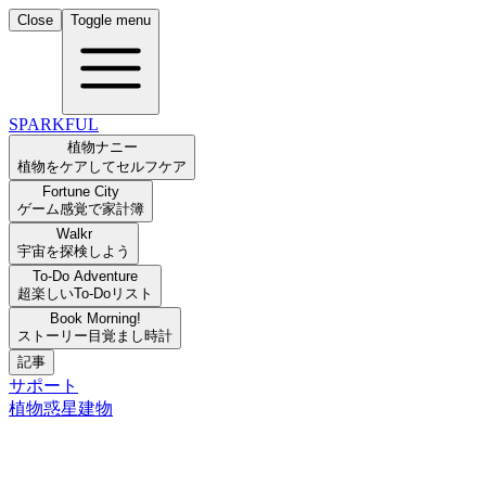
Close
Toggle menu
SPARKFUL
植物ナニー
植物をケアしてセルフケア
Fortune City
ゲーム感覚で家計簿
Walkr
宇宙を探検しよう
To-Do Adventure
超楽しいTo-Doリスト
Book Morning!
ストーリー目覚まし時計
記事
サポート
植物
惑星
建物