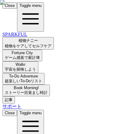
Close
Toggle menu
SPARKFUL
植物ナニー
植物をケアしてセルフケア
Fortune City
ゲーム感覚で家計簿
Walkr
宇宙を探検しよう
To-Do Adventure
超楽しいTo-Doリスト
Book Morning!
ストーリー目覚まし時計
記事
サポート
Close
Toggle menu