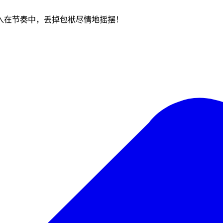
入在节奏中，丢掉包袱尽情地摇摆！