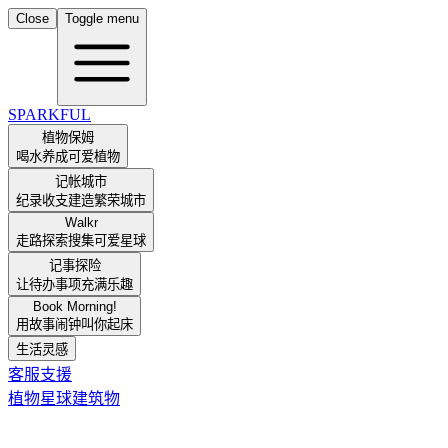
Close
Toggle menu
SPARKFUL
植物保姆
喝水养成可爱植物
记帐城市
纪录收支建造繁荣城市
Walkr
走路探索搜集可爱星球
记事探险
让待办事项充满乐趣
Book Morning!
用故事闹钟叫你起床
生活灵感
客服支援
植物
星球
建筑物