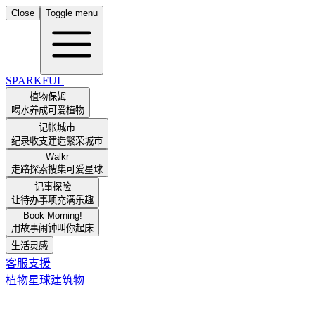
Close
Toggle menu
SPARKFUL
植物保姆
喝水养成可爱植物
记帐城市
纪录收支建造繁荣城市
Walkr
走路探索搜集可爱星球
记事探险
让待办事项充满乐趣
Book Morning!
用故事闹钟叫你起床
生活灵感
客服支援
植物
星球
建筑物