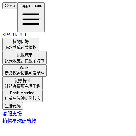
Close
Toggle menu
SPARKFUL
植物保姆
喝水养成可爱植物
记帐城市
纪录收支建造繁荣城市
Walkr
走路探索搜集可爱星球
记事探险
让待办事项充满乐趣
Book Morning!
用故事闹钟叫你起床
生活灵感
客服支援
植物
星球
建筑物