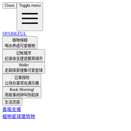
Close
Toggle menu
SPARKFUL
植物保姆
喝水养成可爱植物
记帐城市
纪录收支建造繁荣城市
Walkr
走路探索搜集可爱星球
记事探险
让待办事项充满乐趣
Book Morning!
用故事闹钟叫你起床
生活灵感
客服支援
植物
星球
建筑物