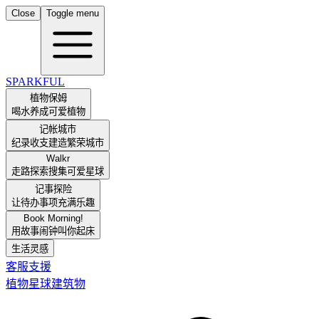
Close
Toggle menu
SPARKFUL
植物保姆
喝水养成可爱植物
记帐城市
纪录收支建造繁荣城市
Walkr
走路探索搜集可爱星球
记事探险
让待办事项充满乐趣
Book Morning!
用故事闹钟叫你起床
生活灵感
客服支援
植物
星球
建筑物