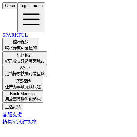
Close
Toggle menu
SPARKFUL
植物保姆
喝水养成可爱植物
记帐城市
纪录收支建造繁荣城市
Walkr
走路探索搜集可爱星球
记事探险
让待办事项充满乐趣
Book Morning!
用故事闹钟叫你起床
生活灵感
客服支援
植物
星球
建筑物