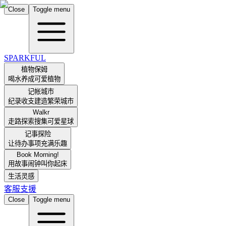
Close
Toggle menu
SPARKFUL
植物保姆
喝水养成可爱植物
记帐城市
纪录收支建造繁荣城市
Walkr
走路探索搜集可爱星球
记事探险
让待办事项充满乐趣
Book Morning!
用故事闹钟叫你起床
生活灵感
客服支援
Close
Toggle menu