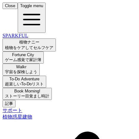
Close
Toggle menu
SPARKFUL
植物ナニー
植物をケアしてセルフケア
Fortune City
ゲーム感覚で家計簿
Walkr
宇宙を探検しよう
To-Do Adventure
超楽しいTo-Doリスト
Book Morning!
ストーリー目覚まし時計
記事
サポート
植物
惑星
建物