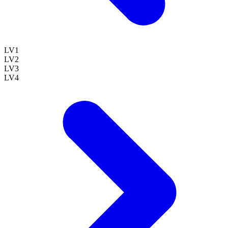
LV
1
LV
2
LV
3
LV
4