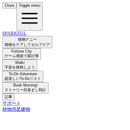
Close
Toggle menu
SPARKFUL
植物ナニー
植物をケアしてセルフケア
Fortune City
ゲーム感覚で家計簿
Walkr
宇宙を探検しよう
To-Do Adventure
超楽しいTo-Doリスト
Book Morning!
ストーリー目覚まし時計
記事
サポート
植物
惑星
建物