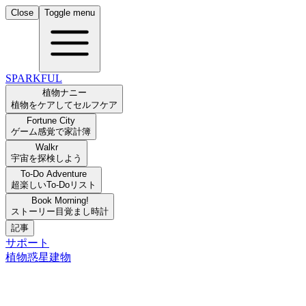
Close
Toggle menu
SPARKFUL
植物ナニー
植物をケアしてセルフケア
Fortune City
ゲーム感覚で家計簿
Walkr
宇宙を探検しよう
To-Do Adventure
超楽しいTo-Doリスト
Book Morning!
ストーリー目覚まし時計
記事
サポート
植物
惑星
建物