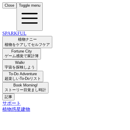
Close
Toggle menu
SPARKFUL
植物ナニー
植物をケアしてセルフケア
Fortune City
ゲーム感覚で家計簿
Walkr
宇宙を探検しよう
To-Do Adventure
超楽しいTo-Doリスト
Book Morning!
ストーリー目覚まし時計
記事
サポート
植物
惑星
建物