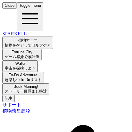
Close
Toggle menu
SPARKFUL
植物ナニー
植物をケアしてセルフケア
Fortune City
ゲーム感覚で家計簿
Walkr
宇宙を探検しよう
To-Do Adventure
超楽しいTo-Doリスト
Book Morning!
ストーリー目覚まし時計
記事
サポート
植物
惑星
建物