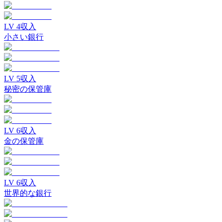
LV
4
収入
小さい銀行
LV
5
収入
秘密の保管庫
LV
6
収入
金の保管庫
LV
6
収入
世界的な銀行