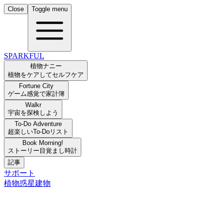
Close
Toggle menu
SPARKFUL
植物ナニー
植物をケアしてセルフケア
Fortune City
ゲーム感覚で家計簿
Walkr
宇宙を探検しよう
To-Do Adventure
超楽しいTo-Doリスト
Book Morning!
ストーリー目覚まし時計
記事
サポート
植物
惑星
建物