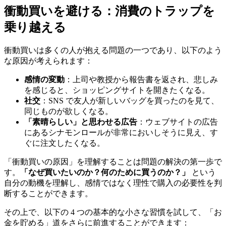
衝動買いを避ける：消費のトラップを
乗り越える
衝動買いは多くの人が抱える問題の一つであり、以下のよう
な原因が考えられます：
感情の変動
：上司や教授から報告書を返され、悲しみ
を感じると、ショッピングサイトを開きたくなる。
社交
：SNS で友人が新しいバッグを買ったのを見て、
同じものが欲しくなる。
「素晴らしい」と思わせる広告
：ウェブサイトの広告
にあるシナモンロールが非常においしそうに見え、す
ぐに注文したくなる。
「衝動買いの原因」を理解することは問題の解決の第一歩で
す。
「なぜ買いたいのか？何のために買うのか？」
という
自分の動機を理解し、感情ではなく理性で購入の必要性を判
断することができます。
その上で、以下の 4 つの基本的な小さな習慣を試して、「お
金を貯める」道をさらに前進することができます：