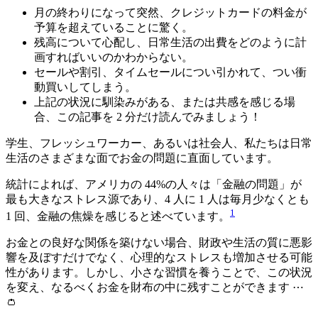
月の終わりになって突然、クレジットカードの料金が
予算を超えていることに驚く。
残高について心配し、日常生活の出費をどのように計
画すればいいのかわからない。
セールや割引、タイムセールについ引かれて、つい衝
動買いしてしまう。
上記の状況に馴染みがある、または共感を感じる場
合、この記事を 2 分だけ読んでみましょう！
学生、フレッシュワーカー、あるいは社会人、私たちは日常
生活のさまざまな面でお金の問題に直面しています。
統計によれば、アメリカの 44%の人々は「金融の問題」が
最も大きなストレス源であり、4 人に 1 人は毎月少なくとも
1
1 回、金融の焦燥を感じると述べています。
お金との良好な関係を築けない場合、財政や生活の質に悪影
響を及ぼすだけでなく、心理的なストレスも増加させる可能
性があります。しかし、小さな習慣を養うことで、この状況
を変え、なるべくお金を財布の中に残すことができます ⋯
👛