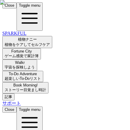
Close
Toggle menu
SPARKFUL
植物ナニー
植物をケアしてセルフケア
Fortune City
ゲーム感覚で家計簿
Walkr
宇宙を探検しよう
To-Do Adventure
超楽しいTo-Doリスト
Book Morning!
ストーリー目覚まし時計
記事
サポート
Close
Toggle menu