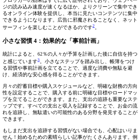
ブロッカーの効果はすでに広く証明されており、ウェブペー
ジの読み込み速度が速くなるほか、よりクリーンで集中でき
るオンライン体験を提供し、本当に見たいコンテンツに集中
できるようになります。広告に邪魔されることなく、ネット
2
サーフィンを楽しむことができるのです
。
小さな習慣 4：効果的な「事前計画」
統計によると、62％の人々が予算を計画した後に自信を持つ
3
と感じています
。小さなステップを踏み出し、帳簿をつけ
る習慣や事前計画を立てることで、過度な消費や無駄を避
け、経済的な安心感を得ることができます。
月々の貯蓄目標や購入スケジュールなど、明確な財務の方向
性を設定することで、購入する前に明確な目標やロードマッ
プを立てることができます。また、支出の追跡も重要なステ
ップです。すべての支出と収入を記録することで、お金の流
れを追跡し、無駄遣いの可能性のある分野を発見することが
できます。
もしまだ支出を追跡する習慣がない場合でも、心配はいりま
せん！始めるための素晴らしい記事がたくさんあります。例