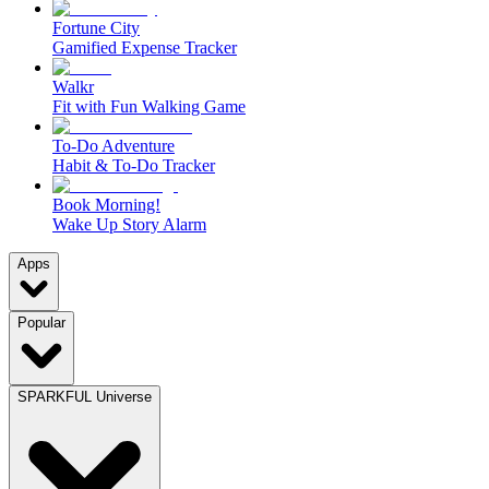
Fortune City
Gamified Expense Tracker
Walkr
Fit with Fun Walking Game
To-Do Adventure
Habit & To-Do Tracker
Book Morning!
Wake Up Story Alarm
Apps
Popular
SPARKFUL Universe