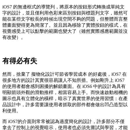
iOS7 的無邊框式的導覽列，將原本的按鈕形式轉換成單純文
字的設計，並且僅利用色彩來區別按鈕與標題列文字，雖然可
能在某些文字較長的時候出現空間不夠的問題，但整體而言整
體畫面變得更為簡潔了。並且因為移除了實體按鈕的樣式，在
視覺感受上可以點擊的範圍也變大了（雖然實際感應範圍並沒
有改變）。
有得必有失
然而，捨棄了 擬物化設計可節省學習成本 的好處後，iOS7 在
很多地方的設計其實很容易讓人不知所措。例如剛升上 iOS7
的使用者都會感到困擾的解鎖畫面。在 iOS6 中的設計為具有
明顯箭頭外觀的滑動推桿，相當容易上手。而快速啟動相機的
圖示也具有立體化的橫桿，暗示了真實世界的使用習慣：在產
品設計中，許多需要讓使用者抓取的部件都會做出凹凸造型以
利使用。
而 iOS7的介面則常常被認為過度簡化的設計，許多部分不僅
拿去了控制上的視覺暗示，使用者也必須先嘗試與學習，才能