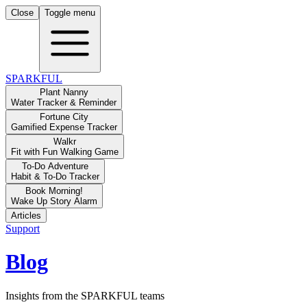
Close
Toggle menu
SPARKFUL
Plant Nanny
Water Tracker & Reminder
Fortune City
Gamified Expense Tracker
Walkr
Fit with Fun Walking Game
To-Do Adventure
Habit & To-Do Tracker
Book Morning!
Wake Up Story Alarm
Articles
Support
Blog
Insights from the SPARKFUL teams