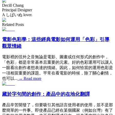
Decill Chang
Principal Designer
A しばいぬ lover.
Related Posts
電影色彩學：這些經典電影如何運用「色彩」引導
觀眾情緒
電影裡的弦外之音無論是電影、圖畫或任何形式的創作中，
「色彩」都是非常基本且重要的元素。好的色彩運用可以讓人
一眼看出創作者想表達的情緒。因此，如何恰當的運用色彩是
一項相當重要的課題。平常在看電影的時候，除了關心劇情，
也可以...
→
Read more
藏於字句間的創作：產品中的在地化翻譯
產品辛苦開發了，但要吸引其他語言使用者的使用，並不是那
麼簡單的一件事。即使產品已經在某個國家（例如台灣）有了