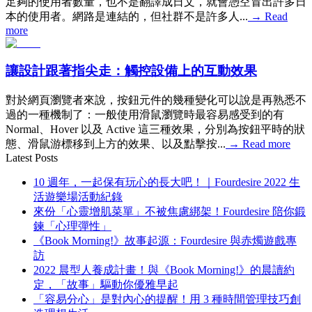
足夠的使用者數量，也不是翻譯成日文，就會憑空冒出許多日
本的使用者。網路是連結的，但社群不是許多人...
→
Read
more
讓設計跟著指尖走：觸控設備上的互動效果
對於網頁瀏覽者來說，按鈕元件的幾種變化可以說是再熟悉不
過的一種機制了：一般使用滑鼠瀏覽時最容易感受到的有
Normal、Hover 以及 Active 這三種效果，分別為按鈕平時的狀
態、滑鼠游標移到上方的效果、以及點擊按...
→
Read more
Latest Posts
10 週年，一起保有玩心的長大吧！｜Fourdesire 2022 生
活遊樂場活動紀錄
來份「心靈增肌菜單」不被焦慮綁架！Fourdesire 陪你鍛
鍊「心理彈性」
《Book Morning!》故事起源：Fourdesire 與赤燭遊戲專
訪
2022 晨型人養成計畫！與《Book Morning!》的晨讀約
定，「故事」驅動你優雅早起
「容易分心」是對內心的提醒！用 3 種時間管理技巧創