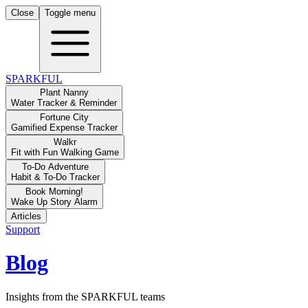
Close
Toggle menu
SPARKFUL
Plant Nanny
Water Tracker & Reminder
Fortune City
Gamified Expense Tracker
Walkr
Fit with Fun Walking Game
To-Do Adventure
Habit & To-Do Tracker
Book Morning!
Wake Up Story Alarm
Articles
Support
Blog
Insights from the SPARKFUL teams