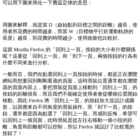
可以用下圖來簡化一下費茲定律的意思：
用圖來解釋，就是當 D（啟始點到目標之間的距離）越長，使
用者所花費的時間越多，而當 W（目標物平行於運動軌跡的
長度）越長，則花費的時間越少，使用效能也比較好。
這跟 Mozilla Firefox 的「回到上一頁」按鈕的大小有什麼關係
呢？這要從「回到上一頁」和「到下一頁」兩個按鈕的行為有
什麼不同來進行分析。
一般而言，我們在點選回到上一頁按鈕的時候，都是正在瀏覽
網站而想要回到剛剛看過的頁面，這時滑鼠位置通常都在瀏覽
器的頁面內容上，要把滑鼠從頁面上移動到「回到上一頁」的
按鈕的距離很長，而且我們不能確定使用者會從哪個位置開始
移動。因此 Firefox 將「回到上一頁」的按鈕加大並設計成圓
形，以因應來自不同角度的滑鼠操作。而「到下一頁」的按
鈕，通常都是因為點選了「回到上一頁」而感到反悔，希望可
以回到上一個頁面，此時滑鼠是從左往右移動一個小段的距
離，角度和距離都可以控制，所以 Firefox 就設計了比較寬的
按鈕了！