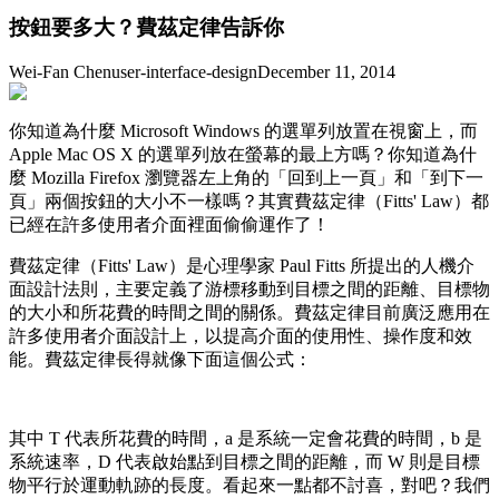
按鈕要多大？費茲定律告訴你
Wei-Fan Chen
user-interface-design
December 11, 2014
你知道為什麼 Microsoft Windows 的選單列放置在視窗上，而
Apple Mac OS X 的選單列放在螢幕的最上方嗎？你知道為什
麼 Mozilla Firefox 瀏覽器左上角的「回到上一頁」和「到下一
頁」兩個按鈕的大小不一樣嗎？其實費茲定律（Fitts' Law）都
已經在許多使用者介面裡面偷偷運作了！
費茲定律（Fitts' Law）是心理學家 Paul Fitts 所提出的人機介
面設計法則，主要定義了游標移動到目標之間的距離、目標物
的大小和所花費的時間之間的關係。費茲定律目前廣泛應用在
許多使用者介面設計上，以提高介面的使用性、操作度和效
能。費茲定律長得就像下面這個公式：
其中 T 代表所花費的時間，a 是系統一定會花費的時間，b 是
系統速率，D 代表啟始點到目標之間的距離，而 W 則是目標
物平行於運動軌跡的長度。看起來一點都不討喜，對吧？我們