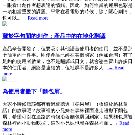
一眼看出創作者想表達的情緒。因此，如何恰當的運用色彩是
一項相當重要的課題。平常在看電影的時候，除了關心劇情，
也可以...
→
Read more
藏於字句間的創作：產品中的在地化翻譯
產品辛苦開發了，但要吸引其他語言使用者的使用，並不是那
麼簡單的一件事。即使產品已經在某個國家（例如台灣）有了
足夠的使用者數量，也不是翻譯成日文，就會憑空冒出許多日
本的使用者。網路是連結的，但社群不是許多人...
→
Read
more
為使用者撒下「麵包屑」
大家小時候應該都有看過或聽過《糖果屋》（收錄於格林童
話）的故事吧？故事裡的小兄妹在森林裡面邊走邊撒下麵包
屑，希望可以在迷路的時候沿著麵包屑回到家，結果麵包屑被
森林裡的小動物吃掉，這對小兄妹也就在森林裡面...
→
Read
more
Latest Posts