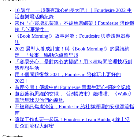
10 週年，一起保有玩心的長大吧！｜Fourdesire 2022 生
活遊樂場活動紀錄
來份「心靈增肌菜單」不被焦慮綁架！Fourdesire 陪你鍛
鍊「心理彈性」
《Book Morning!》故事起源：Fourdesire 與赤燭遊戲專
訪
2022 晨型人養成計畫！與《Book Morning!》的晨讀約
定，「故事」驅動你優雅早起
「容易分心」是對內心的提醒！用 3 種時間管理技巧創
造理想生活
用 3 個問題復盤 2021，Fourdesire 陪你玩出更好的
2022！
首度公開！傳說中的 Fourdesire 實習生玩心探險全記錄
遊戲藝術思維的交織，《記帳城市》錢喵喵、《Walkr》
童話星球與他們的產地
不被資訊焦慮淹沒，Fourdesire 給社群經理的安穩漂流指
南
遠端工作也要一起玩！Fourdesire Team Building 線上活
動企劃流程大解密
Categories