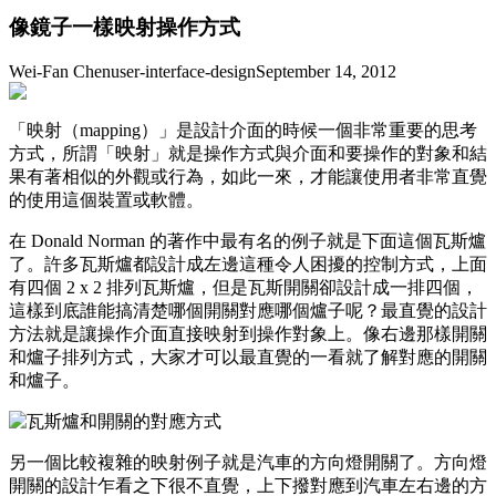
像鏡子一樣映射操作方式
Wei-Fan Chen
user-interface-design
September 14, 2012
「映射（mapping）」是設計介面的時候一個非常重要的思考
方式，所謂「映射」就是操作方式與介面和要操作的對象和結
果有著相似的外觀或行為，如此一來，才能讓使用者非常直覺
的使用這個裝置或軟體。
在 Donald Norman 的著作中最有名的例子就是下面這個瓦斯爐
了。許多瓦斯爐都設計成左邊這種令人困擾的控制方式，上面
有四個 2 x 2 排列瓦斯爐，但是瓦斯開關卻設計成一排四個，
這樣到底誰能搞清楚哪個開關對應哪個爐子呢？最直覺的設計
方法就是讓操作介面直接映射到操作對象上。像右邊那樣開關
和爐子排列方式，大家才可以最直覺的一看就了解對應的開關
和爐子。
另一個比較複雜的映射例子就是汽車的方向燈開關了。方向燈
開關的設計乍看之下很不直覺，上下撥對應到汽車左右邊的方