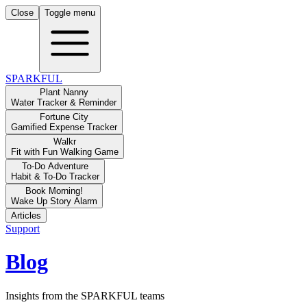
Close
Toggle menu
SPARKFUL
Plant Nanny
Water Tracker & Reminder
Fortune City
Gamified Expense Tracker
Walkr
Fit with Fun Walking Game
To-Do Adventure
Habit & To-Do Tracker
Book Morning!
Wake Up Story Alarm
Articles
Support
Blog
Insights from the SPARKFUL teams