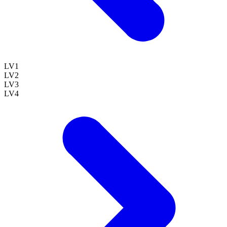
LV
1
LV
2
LV
3
LV
4