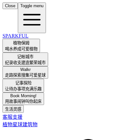
Close
Toggle menu
SPARKFUL
植物保姆
喝水养成可爱植物
记帐城市
纪录收支建造繁荣城市
Walkr
走路探索搜集可爱星球
记事探险
让待办事项充满乐趣
Book Morning!
用故事闹钟叫你起床
生活灵感
客服支援
植物
星球
建筑物