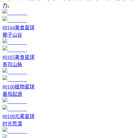
力。
#
0104
美食星球
椰子山谷
#
0105
美食星球
寿司山脉
#
0106
植物星球
番茄起源
#
0108
元素星球
时光荒漠