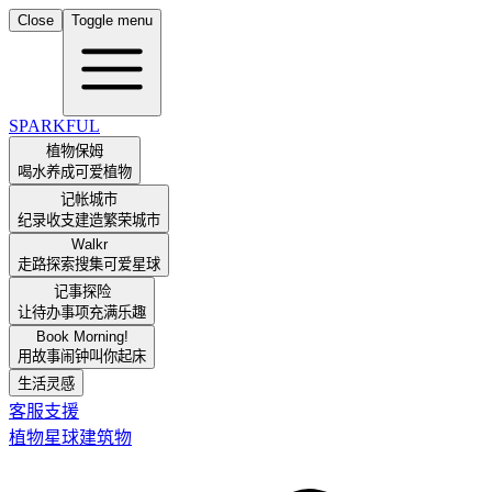
Close
Toggle menu
SPARKFUL
植物保姆
喝水养成可爱植物
记帐城市
纪录收支建造繁荣城市
Walkr
走路探索搜集可爱星球
记事探险
让待办事项充满乐趣
Book Morning!
用故事闹钟叫你起床
生活灵感
客服支援
植物
星球
建筑物