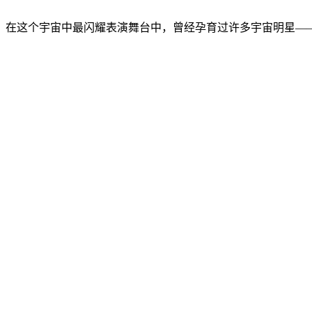
在这个宇宙中最闪耀表演舞台中，曾经孕育过许多宇宙明星——猫塔克