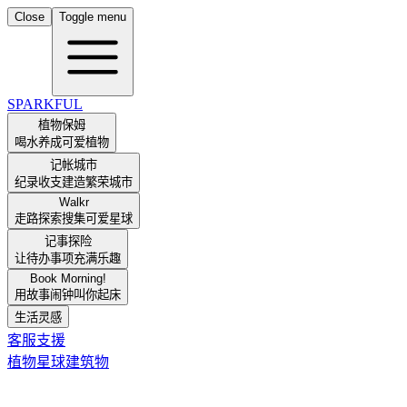
Close
Toggle menu
SPARKFUL
植物保姆
喝水养成可爱植物
记帐城市
纪录收支建造繁荣城市
Walkr
走路探索搜集可爱星球
记事探险
让待办事项充满乐趣
Book Morning!
用故事闹钟叫你起床
生活灵感
客服支援
植物
星球
建筑物