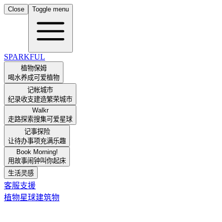
Close
Toggle menu
SPARKFUL
植物保姆
喝水养成可爱植物
记帐城市
纪录收支建造繁荣城市
Walkr
走路探索搜集可爱星球
记事探险
让待办事项充满乐趣
Book Morning!
用故事闹钟叫你起床
生活灵感
客服支援
植物
星球
建筑物