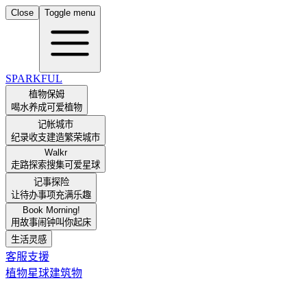
Close
Toggle menu
SPARKFUL
植物保姆
喝水养成可爱植物
记帐城市
纪录收支建造繁荣城市
Walkr
走路探索搜集可爱星球
记事探险
让待办事项充满乐趣
Book Morning!
用故事闹钟叫你起床
生活灵感
客服支援
植物
星球
建筑物