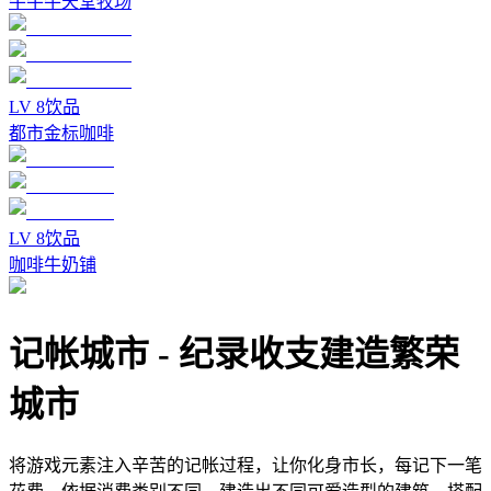
牛牛牛天堂牧场
LV
8
饮品
都市金标咖啡
LV
8
饮品
咖啡牛奶铺
记帐城市
-
纪录收支建造繁荣
城市
将游戏元素注入辛苦的记帐过程，让你化身市长，每记下一笔