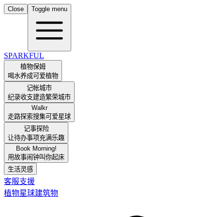
Close
Toggle menu
SPARKFUL
植物保姆
喝水养成可爱植物
记帐城市
纪录收支建造繁荣城市
Walkr
走路探索搜集可爱星球
记事探险
让待办事项充满乐趣
Book Morning!
用故事闹钟叫你起床
生活灵感
客服支援
植物
星球
建筑物