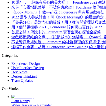
10 週年，一起保有玩心的長大吧！｜Fourdesire 2022
來份「心靈增肌菜單」不被焦慮綁架！Fourdesire 陪你
《Book Morning!》故事起源：Fourdesire 與赤燭遊戲專訪
2022 晨型人養成計畫！與《Book Morning!》的晨
「容易分心」是對內心的提醒！用 3 種時間管理技巧創
用 3 個問題復盤 2021，Fourdesire 陪你玩出更好的 2022！
首度公開！傳說中的 Fourdesire 實習生玩心探險全記錄
遊戲藝術思維的交織，《記帳城市》錢喵喵、《Walkr
不被資訊焦慮淹沒，Fourdesire 給社群經理的安穩漂流指
遠端工作也要一起玩！Fourdesire Team Building 線
Categories
Experience Design
User Interface Design
Dev Notes
Design Thinking
Team Updates
Our Works
Plant Nanny
Water Tracker & Reminder