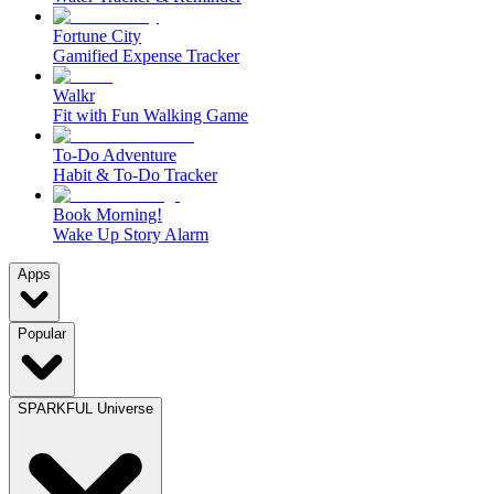
Fortune City
Gamified Expense Tracker
Walkr
Fit with Fun Walking Game
To-Do Adventure
Habit & To-Do Tracker
Book Morning!
Wake Up Story Alarm
Apps
Popular
SPARKFUL Universe