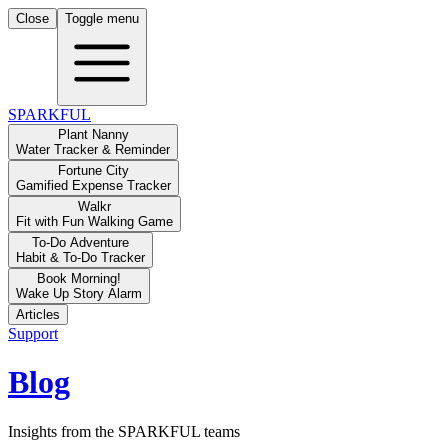
Close
Toggle menu
SPARKFUL
Plant Nanny
Water Tracker & Reminder
Fortune City
Gamified Expense Tracker
Walkr
Fit with Fun Walking Game
To-Do Adventure
Habit & To-Do Tracker
Book Morning!
Wake Up Story Alarm
Articles
Support
Blog
Insights from the SPARKFUL teams