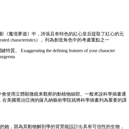
在設計電影《魔境夢遊》中，誇張且有特色的紅心皇后提取了紅心的元
 characteristics）」列為創造角色中的考慮重點之一
 defining features of your character
 Burgerma
aion）中會使用立體顯微鏡來觀察的動植物細部。一般來說科學插畫通
，在美國喬治亞洲的薩凡納藝術學院就將科學插畫列為重要的課
lustraion）的她，因為其動物解剖學的背景能設計出具有可信性的生物，