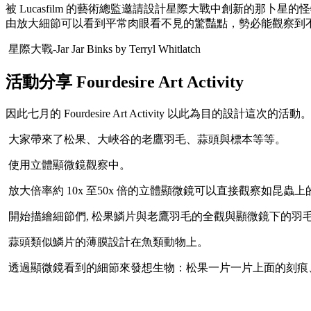
被 Lucasfilm 的藝術總監邀請設計星際大戰中創新的那卜星的怪
由放大細節可以看到平常肉眼看不見的驚豔點，勢必能觀察到
星際大戰-Jar Jar Binks by Terryl Whitlatch
活動分享 Fourdesire Art Activity
因此七月的 Fourdesire Art Activity 以此
大家帶來了松果、大峽谷的老鷹羽毛、蒜頭與標本等等。
使用立體顯微鏡觀察中。
放大倍率約 10x 至50x 倍的立體顯微鏡可以直接觀察如昆蟲
開始描繪細節們, 松果鱗片與老鷹羽毛的全觀與顯微鏡下的羽
蒜頭類似鱗片的薄膜設計在魚類動物上。
透過顯微鏡看到的細節來發想生物：松果一片一片上面的刻痕