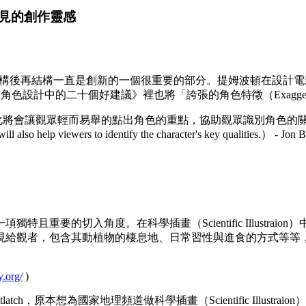
見的創作靈感
調既有的元素解構後再結構一直是創新的一個很重要的部分。提姆波頓
角色設計中的二十個好建議》裡也將「誇張的角色特徵（Exaggerated
的點出角色的重點，協助觀眾識別角色的關鍵特質。 Exaggerating the
 will also help viewers to identify the character's key qualities.） - Jon
重要的切入角度。在科學插畫（Scientific Illustr
現給觀者，包含其動植物的棲息地、日常習性與進食的方式等等
y.org/
)
Whitlatch，原本想為國家地理頻道做科學插畫（Scientific Il