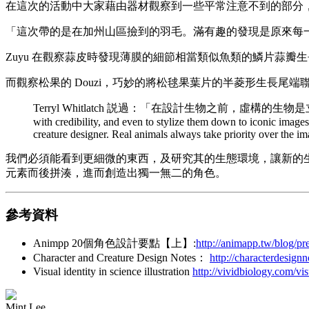
在這次的活動中大家藉由器材觀察到一些平常注意不到的部分，
「這次帶的是在加州山區撿到的羽毛。滿有趣的發現是原來每一根
Zuyu 在觀察蒜皮時發現薄膜的細節相當類似魚類的鱗片蒜
而觀察松果的 Douzi，巧妙的將松毬果葉片的半菱形生長
Terryl Whitlatch 説過：「在設計生物之前，虛構的生物是立足
with credibility, and even to stylize them down to iconic image
creature designer. Real animals always take priority over the i
我們必須能看到更細微的東西，及研究其的生態環境，讓新的
元素而後拼湊，進而創造出獨一無二的角色。
參考資料
Animpp 20個角色設計要點【上】:
http://animapp.tw/blog/pr
Character and Creature Design Notes：
http://characterdesign
Visual identity in science illustration
http://vividbiology.com/visu
Mint Lee