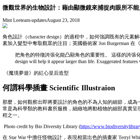
微觀世界的生物設計：藉由顯微鏡來捕捉肉眼所不能
Mint Lee
team-updates
August 23, 2018
角色設計（character design）的過程中，如何強
素加入髮型中奪取觀眾的注目；英國藝術家 Jon Burgerman 在《
把角色的特徵誇張化能凸顯角色的重要性。 這樣的誇張化將會讓觀眾輕而易舉
design will help it appear larger than life. Exaggerated features
《魔境夢遊》的紅心皇后造型
何謂科學插畫 Scientific Illustraion
那麼，如何觀察出即將要設計的角色的不為人知的細節，成為一項獨特且
常是為科學類的教科書所服務，細緻地將動植物的細部真實呈
程之一。
Photo credit by Bio Diversity Library (
https://www.biodiversitylibrar
在 Star War 中擔任怪物設計，表現相當出色的插畫家 Terryl 