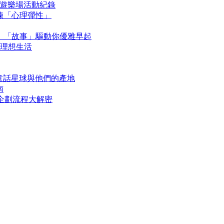
 生活遊樂場活動紀錄
鍛鍊「心理彈性」
讀約定，「故事」驅動你優雅早起
造理想生活
》童話星球與他們的產地
南
上活動企劃流程大解密