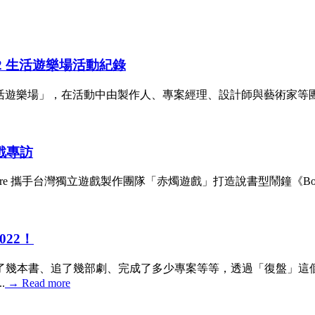
022 生活遊樂場活動紀錄
者見面會「生活遊樂場」，在活動中由製作人、專案經理、設計師與藝
遊戲專訪
ire 攜手台灣獨立遊戲製作團隊「赤燭遊戲」打造說書型鬧鐘《Boo
022！
了幾本書、追了幾部劇、完成了多少專案等等，透過「復盤」這
.
→
Read more