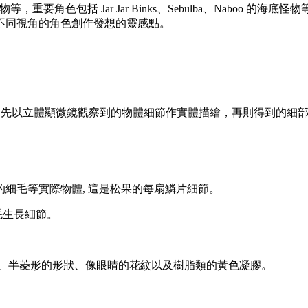
物等，重要角色包括 Jar Jar Binks、Sebulba、Nabo
不同視角的角色創作發想的靈感點。
為目的設計這次的活動。先以立體顯微鏡觀察到的物體細節作實體描繪，再則
上的細毛等實際物體, 這是松果的每扇鱗片細節。
毛生長細節。
、半菱形的形狀、像眼睛的花紋以及樹脂類的黃色凝膠。