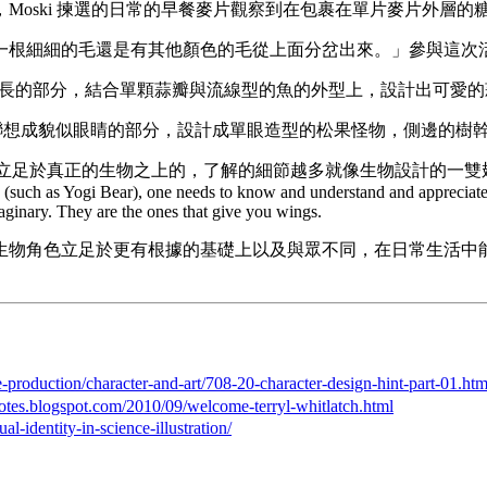
Moski 揀選的日常的早餐麥片觀察到在包裹在單片麥片外層
細細的毛還是有其他顏色的毛從上面分岔出來。」參與這次活動的 
瓣生長的部分，結合單顆蒜瓣與流線型的魚的外型上，設計出可愛
尾端聯想成貌似眼睛的部分，設計成單眼造型的松果怪物，側邊的樹
於真正的生物之上的，了解的細節越多就像生物設計的一雙翅膀一般。」 In order 
s (such as Yogi Bear), one needs to know and understand and appreciate 
maginary. They are the ones that give you wings.
生物角色立足於更有根據的基礎上以及與眾不同，在日常生活中
e-production/character-and-art/708-20-character-design-hint-part-01.htm
notes.blogspot.com/2010/09/welcome-terryl-whitlatch.html
al-identity-in-science-illustration/