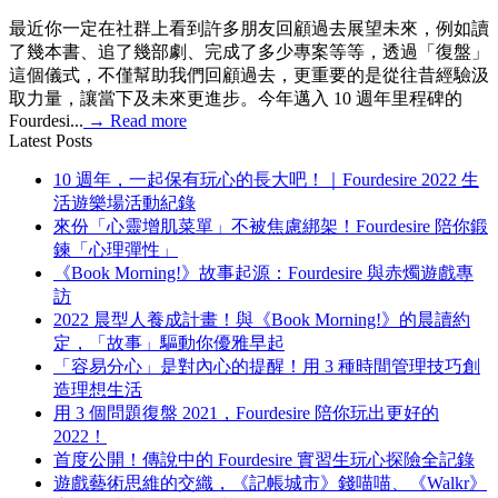
最近你一定在社群上看到許多朋友回顧過去展望未來，例如讀
了幾本書、追了幾部劇、完成了多少專案等等，透過「復盤」
這個儀式，不僅幫助我們回顧過去，更重要的是從往昔經驗汲
取力量，讓當下及未來更進步。今年邁入 10 週年里程碑的
Fourdesi...
→
Read more
Latest Posts
10 週年，一起保有玩心的長大吧！｜Fourdesire 2022 生
活遊樂場活動紀錄
來份「心靈增肌菜單」不被焦慮綁架！Fourdesire 陪你鍛
鍊「心理彈性」
《Book Morning!》故事起源：Fourdesire 與赤燭遊戲專
訪
2022 晨型人養成計畫！與《Book Morning!》的晨讀約
定，「故事」驅動你優雅早起
「容易分心」是對內心的提醒！用 3 種時間管理技巧創
造理想生活
用 3 個問題復盤 2021，Fourdesire 陪你玩出更好的
2022！
首度公開！傳說中的 Fourdesire 實習生玩心探險全記錄
遊戲藝術思維的交織，《記帳城市》錢喵喵、《Walkr》