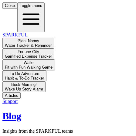
Close
Toggle menu
SPARKFUL
Plant Nanny
Water Tracker & Reminder
Fortune City
Gamified Expense Tracker
Walkr
Fit with Fun Walking Game
To-Do Adventure
Habit & To-Do Tracker
Book Morning!
Wake Up Story Alarm
Articles
Support
Blog
Insights from the SPARKFUL teams