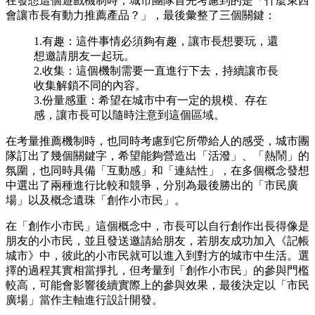
在發想這個遊戲機制時，城市團隊首先考慮到的是「什麼東西
會讓市長有動力推薦產品？」，最後彙整了三個關鍵：
1.有趣：這件事情必須夠有趣，讓市長想要玩，還
想邀請朋友一起玩。
2.收集：這個機制需要一直進行下去，持續讓市長
收集解鎖不同的內容。
3.份量感重：希望在城市中有一定的規模、存在
感，讓市長可以隨時注意到這個區域。
在考量推薦機制時，也同時考慮到它所帶給人的感受，城市團
隊訂出了幾個關鍵字，希望能夠營造出「活潑」、「熱鬧」的
氛圍，也同時具備「互動感」和「連結性」，在多個概念發想
中選出了兩種進行比較和競爭，分別為最後勝出的「市民廣
場」以及概念遺珠「創作小市民」。
在「創作小市民」這個概念中，市長可以自行創作出長得像是
朋友的小市民，並且發送邀請給朋友，若朋友成功加入《記帳
城市》中，彼此的小市民就可以進入到對方的城市中生活。選
擇的過程其實相當掙扎，但考量到「創作小市民」的參與門檻
較高，可能會影響後續實際上的參與效果，最後決定以「市民
廣場」當作主軸進行設計開發。