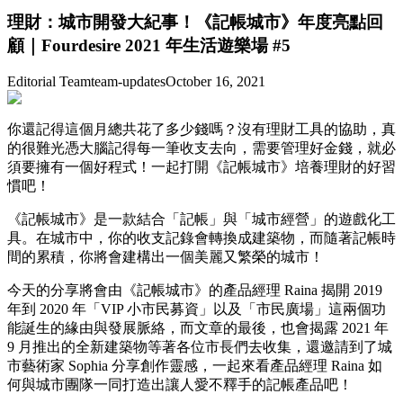
理財：城市開發大紀事！《記帳城市》年度亮點回
顧｜Fourdesire 2021 年生活遊樂場 #5
Editorial Team
team-updates
October 16, 2021
你還記得這個月總共花了多少錢嗎？沒有理財工具的協助，真
的很難光憑大腦記得每一筆收支去向，需要管理好金錢，就必
須要擁有一個好程式！一起打開《記帳城市》培養理財的好習
慣吧！
《記帳城市》是一款結合「記帳」與「城市經營」的遊戲化工
具。在城市中，你的收支記錄會轉換成建築物，而隨著記帳時
間的累積，你將會建構出一個美麗又繁榮的城市！
今天的分享將會由《記帳城市》的產品經理 Raina 揭開 2019
年到 2020 年「VIP 小市民募資」以及「市民廣場」這兩個功
能誕生的緣由與發展脈絡，而文章的最後，也會揭露 2021 年
9 月推出的全新建築物等著各位市長們去收集，還邀請到了城
市藝術家 Sophia 分享創作靈感，一起來看產品經理 Raina 如
何與城市團隊一同打造出讓人愛不釋手的記帳產品吧！