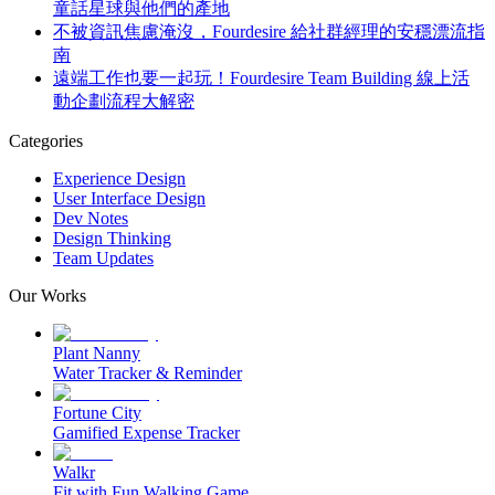
童話星球與他們的產地
不被資訊焦慮淹沒，Fourdesire 給社群經理的安穩漂流指
南
遠端工作也要一起玩！Fourdesire Team Building 線上活
動企劃流程大解密
Categories
Experience Design
User Interface Design
Dev Notes
Design Thinking
Team Updates
Our Works
Plant Nanny
Water Tracker & Reminder
Fortune City
Gamified Expense Tracker
Walkr
Fit with Fun Walking Game