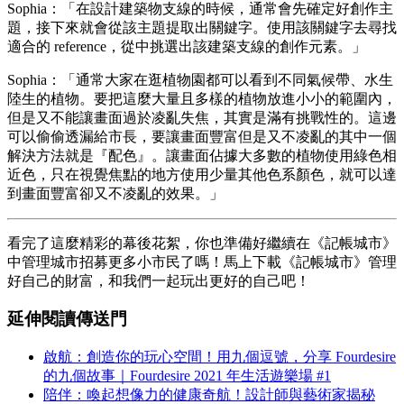
Sophia：「在設計建築物支線的時候，通常會先確定好創作主
題，接下來就會從該主題提取出關鍵字。使用該關鍵字去尋找
適合的 reference，從中挑選出該建築支線的創作元素。」
Sophia：「通常大家在逛植物園都可以看到不同氣候帶、水生
陸生的植物。要把這麼大量且多樣的植物放進小小的範圍內，
但是又不能讓畫面過於凌亂失焦，其實是滿有挑戰性的。這邊
可以偷偷透漏給市長，要讓畫面豐富但是又不凌亂的其中一個
解決方法就是『配色』。讓畫面佔據大多數的植物使用綠色相
近色，只在視覺焦點的地方使用少量其他色系顏色，就可以達
到畫面豐富卻又不凌亂的效果。」
看完了這麼精彩的幕後花絮，你也準備好繼續在《記帳城市》
中管理城市招募更多小市民了嗎！馬上下載《記帳城市》管理
好自己的財富，和我們一起玩出更好的自己吧！
延伸閱讀傳送門
啟航：創造你的玩心空間！用九個逗號，分享 Fourdesire
的九個故事｜Fourdesire 2021 年生活遊樂場 #1
陪伴：喚起想像力的健康奇航！設計師與藝術家揭秘