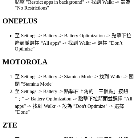
點擊 "Restrict apps in background" -> 找到 Walkr -> 設為
"No Restrictions"
ONEPLUS
至 Settings -> Battery -> Battery Optimization -> 點擊下拉
箭頭並選擇 “All apps” -> 找到 Walkr -> 選擇 "Don’t
Optimize"
MOTOROLA
至 Settings -> Battery -> Stamina Mode -> 找到 Walkr -> 關
閉 "Stamina Mode"
至 Settings -> Battery -> 點擊右上角的「三個點」按鈕
"⋮" -> Battery Optimization -> 點擊下拉箭頭並選擇 “All
apps” -> 找到 Walkr -> 設為 "Don't Optimize" -> 選擇
"Done"
ZTE