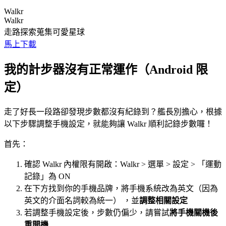
Walkr
Walkr
走路探索蒐集可愛星球
馬上下載
我的計步器沒有正常運作（Android 限
定）
走了好長一段路卻發現步數都沒有紀錄到？艦長別擔心，根據
以下步驟調整手機設定，就能夠讓 Walkr 順利記錄步數囉！
首先：
確認 Walkr 內權限有開啟：Walkr > 選單 > 設定 > 「運動
記錄」為 ON
在下方找到你的手機品牌，將手機系統改為英文（因為
英文的介面名詞較為統一） ，並
調整相關設定
若調整手機設定後，步數仍偏少，請嘗試
將手機關機後
重開機