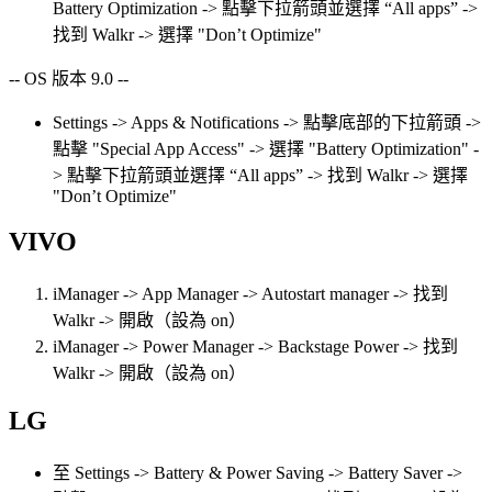
Battery Optimization -> 點擊下拉箭頭並選擇 “All apps” ->
找到 Walkr -> 選擇 "Don’t Optimize"
-- OS 版本 9.0 --
Settings -> Apps & Notifications -> 點擊底部的下拉箭頭 ->
點擊 "Special App Access" -> 選擇 "Battery Optimization" -
> 點擊下拉箭頭並選擇 “All apps” -> 找到 Walkr -> 選擇
"Don’t Optimize"
VIVO
iManager -> App Manager -> Autostart manager -> 找到
Walkr -> 開啟（設為 on）
iManager -> Power Manager -> Backstage Power -> 找到
Walkr -> 開啟（設為 on）
LG
至 Settings -> Battery & Power Saving -> Battery Saver ->