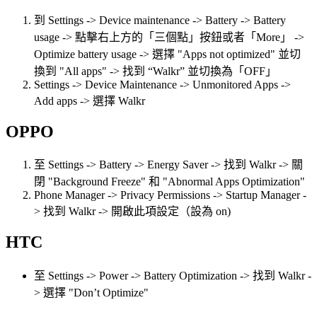
到 Settings -> Device maintenance -> Battery -> Battery
usage -> 點擊右上方的「三個點」按鈕或者「More」 ->
Optimize battery usage -> 選擇 "Apps not optimized" 並切
換到 "All apps" -> 找到 “Walkr” 並切換為「OFF」
Settings -> Device Maintenance -> Unmonitored Apps ->
Add apps -> 選擇 Walkr
OPPO
至 Settings -> Battery -> Energy Saver -> 找到 Walkr -> 關
閉 "Background Freeze" 和 "Abnormal Apps Optimization"
Phone Manager -> Privacy Permissions -> Startup Manager -
> 找到 Walkr -> 開啟此項設定（設為 on)
HTC
至 Settings -> Power -> Battery Optimization -> 找到 Walkr -
> 選擇 "Don’t Optimize"