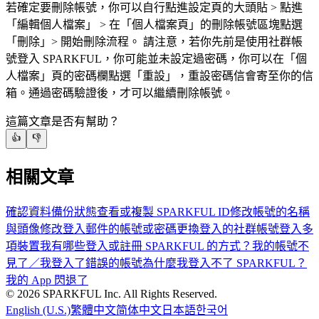
若確定要刪除帳號，你可以自行點進設定頁的大頭貼 > 點進
「編輯個人檔案」 > 在「個人檔案頁」的刪除帳號區塊點選
「刪除」> 開始刪除流程。 請注意，若你先前是使用社群帳
號登入 SPARKFUL，你可能並未設定過密碼，你可以在「個
人檔案」頁的密碼欄點選「重設」，重設密碼信會寄至你的信
箱。通過密碼驗證後，才可以繼續刪除帳號。
這篇文章是否有幫助？
👍
👎
相關文章
確認資料備份狀態
查看或複製 SPARKFUL ID
修改帳號的名稱
與頭像
修改登入郵件的帳號或密碼
更換登入的社群帳號
登入多
項裝置
我有哪些登入或註冊 SPARKFUL 的方式？
我的帳號不
見了／我登入了錯誤的帳號
為什麼我登入不了 SPARKFUL？
我的 App 閃退了
©
2026
SPARKFUL Inc. All Rights Reserved.
English (U.S.)
繁體中文
简体中文
日本語
한국어