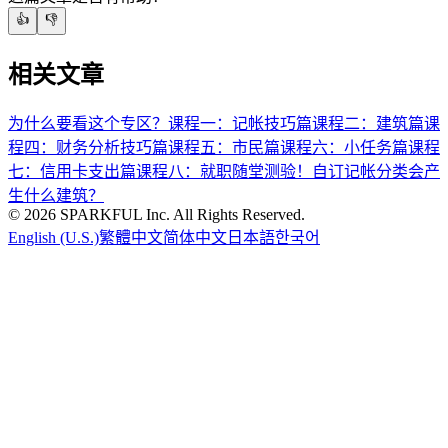
👍
👎
相关文章
为什么要看这个专区？
课程一：记帐技巧篇
课程二：建筑篇
课
程四：财务分析技巧篇
课程五：市民篇
课程六：小任务篇
课程
七：信用卡支出篇
课程八：就职随堂测验！
自订记帐分类会产
生什么建筑？
©
2026
SPARKFUL Inc. All Rights Reserved.
English (U.S.)
繁體中文
简体中文
日本語
한국어