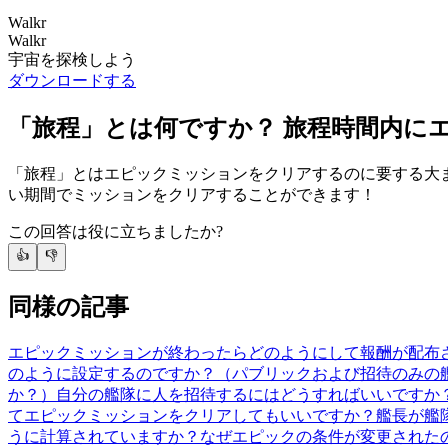
Walkr
Walkr
宇宙を探検しよう
ダウンロードする
「旅程」とは何ですか？ 旅程時間内に
「旅程」とはエピックミッションをクリアするのに要する大
い期間でミッションをクリアすることができます！
この回答は役に立ちましたか?
👍
👎
同様の記事
エピックミッションが終わったらどのようにして報酬が配布さ
のように設定するのですか？（パブリックおよび招待のみの
か？）
自分の艦隊に人を招待するにはどうすればいいですか
てエピックミッションをクリアしてもいいですか？
艦長が艦
うに計算されていますか？
なぜエピックの条件が変更された